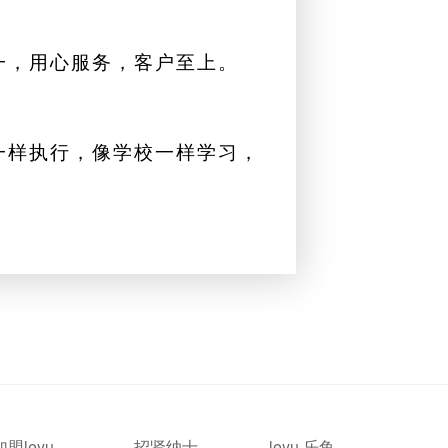
一，用心服务，客户至上。
一样执行，像学校一样学习，
加盟leyu·
招贤纳士
leyu·乐鱼