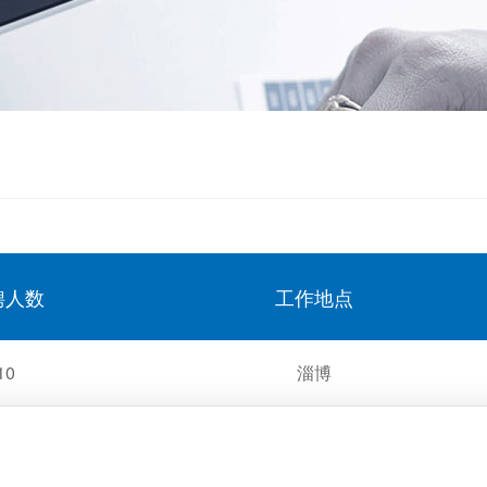
聘人数
工作地点
10
淄博